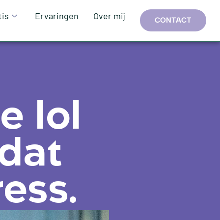
tis
Ervaringen
Over mij
CONTACT
e lol
 dat
ress.