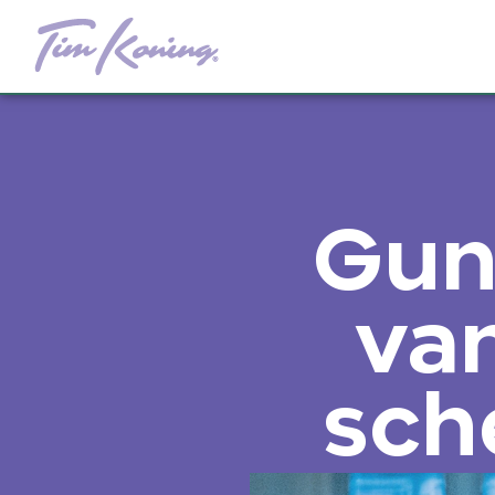
Gun 
van
sche