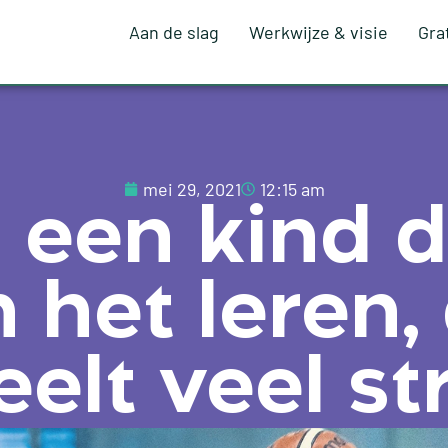
Aan de slag
Werkwijze & visie
Gra
mei 29, 2021
12:15 am
een kind d
 het leren,
elt veel st