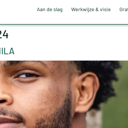
Aan de slag
Werkwijze & visie
Gra
24
MILA